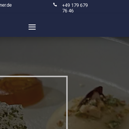
ner.de

+49 179 679
76 46